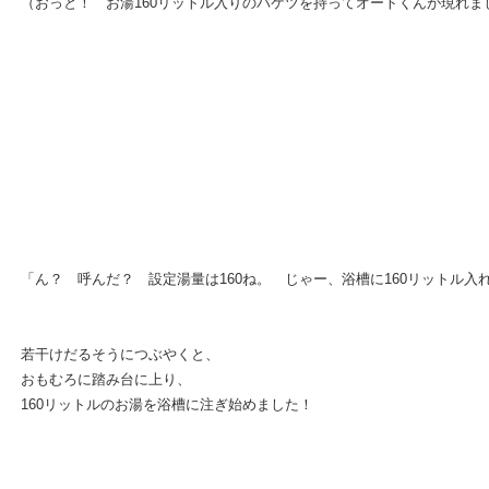
（おっと！ お湯160リットル入りのバケツを持ってオートくんが現れま
「ん？ 呼んだ？ 設定湯量は160ね。 じゃー、浴槽に160リットル入
若干けだるそうにつぶやくと、
おもむろに踏み台に上り、
160リットルのお湯を浴槽に注ぎ始めました！