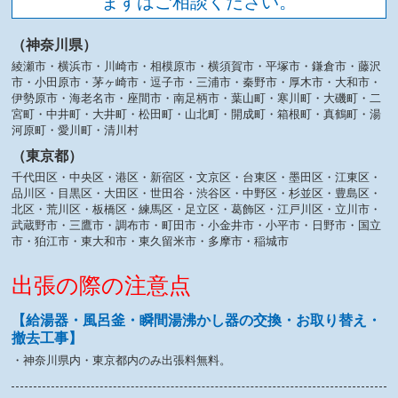
まずはご相談ください。
（神奈川県）
綾瀬市・横浜市・川崎市・相模原市・横須賀市・平塚市・鎌倉市・藤沢
市・小田原市・茅ヶ崎市・逗子市・三浦市・秦野市・厚木市・大和市・
伊勢原市・海老名市・座間市・南足柄市・葉山町・寒川町・大磯町・二
宮町・中井町・大井町・松田町・山北町・開成町・箱根町・真鶴町・湯
河原町・愛川町・清川村
（東京都）
千代田区・中央区・港区・新宿区・文京区・台東区・墨田区・江東区・
品川区・目黒区・大田区・世田谷・渋谷区・中野区・杉並区・豊島区・
北区・荒川区・板橋区・練馬区・足立区・葛飾区・江戸川区・立川市・
武蔵野市・三鷹市・調布市・町田市・小金井市・小平市・日野市・国立
市・狛江市・東大和市・東久留米市・多摩市・稲城市
出張の際の注意点
【給湯器・風呂釜・瞬間湯沸かし器の交換・お取り替え・
撤去工事】
・神奈川県内・東京都内のみ出張料無料。