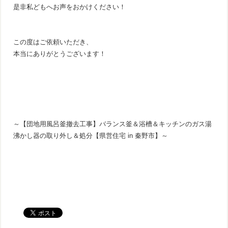
是非私どもへお声をおかけください！
この度はご依頼いただき、
本当にありがとうございます！
～【団地用風呂釜撤去工事】バランス釜＆浴槽＆キッチンのガス湯
沸かし器の取り外し＆処分【県営住宅 in 秦野市】～